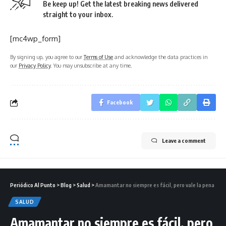
Be keep up! Get the latest breaking news delivered
straight to your inbox.
[mc4wp_form]
By signing up, you agree to our
Terms of Use
and acknowledge the data practices in
our
Privacy Policy
. You may unsubscribe at any time.
Facebook
Leave a comment
Periódico Al Punto
>
Blog
>
Salud
>
Amamantar no siempre es fácil, pero vale la pena
SALUD
Amamantar no siempre es fácil, pero