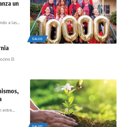
anza un
ndo a las
…
SALUD
rnia
ocino El
mismos,
a
n entre
…
SALUD