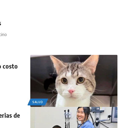
s
cino
o costo
SALUD
erias de