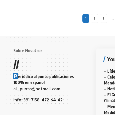
1
2
3
…
Sobre Nosotros
You
//
Líd
P
eriódico al punto publicaciones
Cele
100% en español
Mendo
al_punto@hotmail.com
Noti
El G
Info: 391-7158 472-64-42
Climát
Mend
Medid