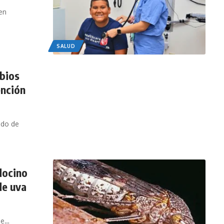
en
SALUD
bios
ención
ado de
docino
de uva
de
…