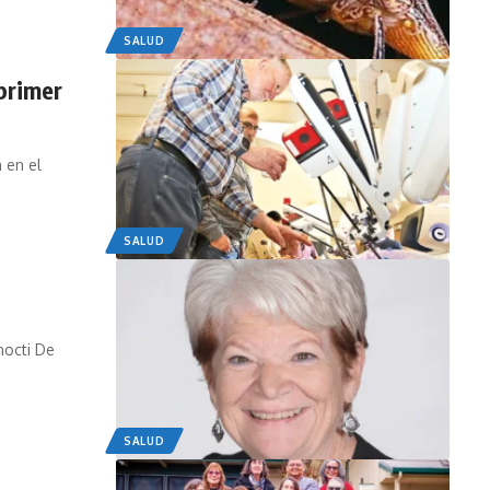
SALUD
 primer
 en el
SALUD
nocti De
SALUD