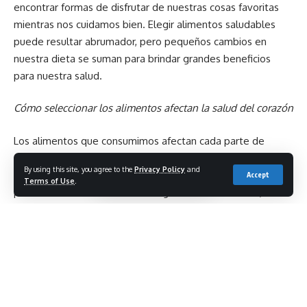
encontrar formas de disfrutar de nuestras cosas favoritas
mientras nos cuidamos bien. Elegir alimentos saludables
puede resultar abrumador, pero pequeños cambios en
nuestra dieta se suman para brindar grandes beneficios
para nuestra salud.
Cómo seleccionar los alimentos afectan la salud del corazón
Los alimentos que consumimos afectan cada parte de
nuestro cuerpo, nutriendo nuestras células, huesos, sistema
By using this site, you agree to the
Privacy Policy
and
inmunológico, piel y órganos, incluido el corazón. Cuando las
Accept
Terms of Use
.
personas comen con frecuencia grasas no saludables, como
carne roja, productos lácteos enteros o papas fritas, la placa
se acumula en las arterias y reduce el flujo sanguíneo. La
mayoría de las personas consumen más de la
recomendación diaria de sodio, lo que puede provocar
presión arterial elevada (hipertensión) y aumentar el riesgo
de ataque cardíaco y accidente cerebrovascular. Una dieta