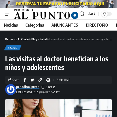
Aa
Noticias
Categorias
ANUNCIANTES
DIRECTORIO
Periódico Al Punto
>
Blog
>
Salud
>
Las visitas al doctor benefician a los niños y adolescentes
SALUD
Las visitas al doctor benefician a los
niños y adolescentes
Share
7 Min Read
periodicoalpunto
Last updated: 2025/02/28 at 7:45 PM