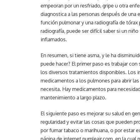
empeoran por un resfriado, gripe u otra enf
diagnostica a las personas después de una 
función pulmonar y una radiografía de tórax 
radiografía, puede ser difícil saber si un ni
inflamados.
En resumen, si tiene asma, y le ha disminuido
puede hacer? El primer paso es trabajar co
los diversos tratamientos disponibles. Los 
medicamentos a los pulmones para abrir las v
necesita. Hay medicamentos para necesidad
mantenimiento a largo plazo.
El siguiente paso es mejorar su salud en gen
regularidad y evitar las cosas que pueden pr
por fumar tabaco o marihuana, o por estar ex
página de internet purpleair.com, en la cual p