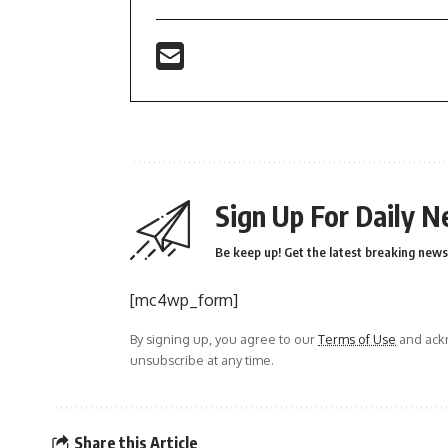
Sign Up For Daily N
Be keep up! Get the latest breaking news 
[mc4wp_form]
By signing up, you agree to our
Terms of Use
and ackn
unsubscribe at any time.
Share this Article