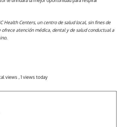
or le brindará la mejor oportunidad para respirar
ealth Centers, un centro de salud local, sin fines de
ue ofrece atención médica, dental y de salud conductual a
ino.
tal views
, 1 views today
m