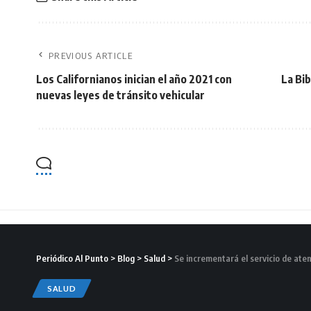
PREVIOUS ARTICLE
Los Californianos inician el año 2021 con
La Bi
nuevas leyes de tránsito vehicular
Periódico Al Punto
>
Blog
>
Salud
>
Se incrementará el servicio de ate
SALUD