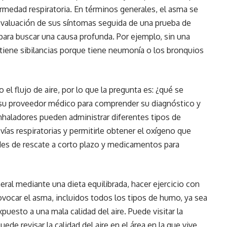
ermedad respiratoria. En términos generales, el asma se
evaluación de sus síntomas seguida de una prueba de
para buscar una causa profunda. Por ejemplo, sin una
ño tiene sibilancias porque tiene neumonía o los bronquios
 el flujo de aire, por lo que la pregunta es: ¿qué se
n su proveedor médico para comprender su diagnóstico y
inhaladores pueden administrar diferentes tipos de
ías respiratorias y permitirle obtener el oxígeno que
es de rescate a corto plazo y medicamentos para
eral mediante una dieta equilibrada, hacer ejercicio con
ovocar el asma, incluidos todos los tipos de humo, ya sea
puesto a una mala calidad del aire. Puede visitar la
uede revisar la calidad del aire en el área en la que vive.