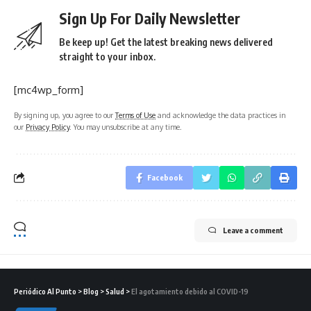
Sign Up For Daily Newsletter
Be keep up! Get the latest breaking news delivered
straight to your inbox.
[mc4wp_form]
By signing up, you agree to our
Terms of Use
and acknowledge the data practices in
our
Privacy Policy
. You may unsubscribe at any time.
Facebook
Leave a comment
Periódico Al Punto
>
Blog
>
Salud
>
El agotamiento debido al COVID-19