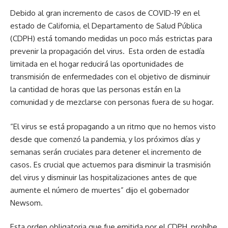
padres tomen la decisión sobre si su hijo debe regresar a la
Debido al gran incremento de casos de COVID-19 en el
escuela. Comenzaremos a llamar a los padres en
estado de California, el Departamento de Salud Pública
noviembre para ver si quieren continuar con el aprendizaje a
(CDPH) está tomando medidas un poco más estrictas para
distancia o que su hijo regrese al campus a tiempo parcial, y
prevenir la propagación del virus. Esta orden de estadía
estructuraremos nuestras clases en consecuencia.
limitada en el hogar reducirá las oportunidades de
transmisión de enfermedades con el objetivo de disminuir
Cuando los estudiantes regresen al aprendizaje en persona,
la cantidad de horas que las personas están en la
nuestras escuelas mantendrán estrictas medidas de
comunidad y de mezclarse con personas fuera de su hogar.
seguridad que incluyen exámenes de COVID, cubrebocas y
barreras físicas como separadores de escritorio de
“El virus se está propagando a un ritmo que no hemos visto
plexiglás. Si los estudiantes no siguen estas medidas de
desde que comenzó la pandemia, y los próximos días y
seguridad, serán enviados a casa y continuarán con la
semanas serán cruciales para detener el incremento de
enseñanza a distancia.
casos. Es crucial que actuemos para disminuir la trasmisión
del virus y disminuir las hospitalizaciones antes de que
Cuando haya una vacuna y la propagación del virus sea
aumente el número de muertes” dijo el gobernador
mínima, volveremos a la normalidad (clases en persona
Newsom.
todos los días sin medidas de seguridad de COVID-19). Pero
por lo pronto, tenemos que mantenernos seguros.
Esta orden obligatoria que fue emitida por el CDPH, prohíbe