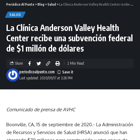
Periódico Al Punto
>
Blog
>
Salud
>
La Clínica Anderson Valley Health Center recibe una subvención federal de $1 millón de dólares
SALUD
La Clínica Anderson Valley Health
Center recibe una subvención federal
de $1 millón de dólares
Share
2 Min Read
periodicoalpunto.com
Last updated: 2020/09/17 at 3:28 PM
Comunicado de prensa de AVHC
Boonville, CA, 15 de septiembre de 2020.- La Administración
de Recursos y Servicios de Salud (HRSA) anunció que han