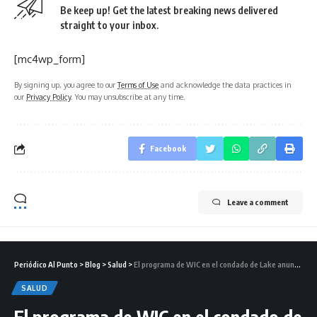
Be keep up! Get the latest breaking news delivered
straight to your inbox.
[mc4wp_form]
By signing up, you agree to our
Terms of Use
and acknowledge the data practices in
our
Privacy Policy
. You may unsubscribe at any time.
Facebook
Leave a comment
Periódico Al Punto
>
Blog
>
Salud
>
El programa de WIC en el condado de Lake anuncia sus actividades de agosto
SALUD