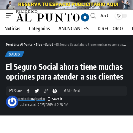
Aa
Noticias
Categorias
ANUNCIANTES
DIRECTORIO
Periódico Al Punto
>
Blog
>
Salud
>
El Seguro Social ahora tiene muchas opciones para atender a sus clientes
SALUD
El Seguro Social ahora tiene muchas
opciones para atender a sus clientes
Share
6 Min Read
periodicoalpunto
Last updated: 2025/08/19 at 2:28 PM