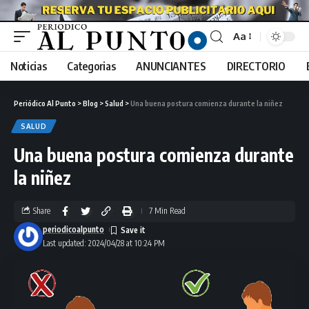
Aa
Noticias
Categorias
ANUNCIANTES
DIRECTORIO
Periódico Al Punto
>
Blog
>
Salud
>
Una buena postura comienza durante la niñez
SALUD
Una buena postura comienza durante
la niñez
Share
7 Min Read
periodicoalpunto
Last updated: 2024/04/28 at 10:24 PM