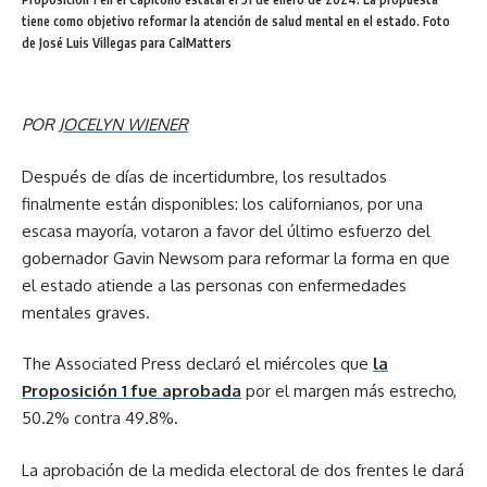
sus carreras. Los jóvenes de nuestra comunidad han
tiene como objetivo reformar la atención de salud mental en el estado. Foto
adquirido habilidades y conocimientos que los acompañarán
de José Luis Villegas para CalMatters
durante toda su vida laboral. De todos los logros de MCC,
construir nuestra propia fuerza laboral y brindar buenas
oportunidades laborales aquí en casa es una de las cosas
POR
JOCELYN WIENER
de las que estoy más orgullosa.
Después de días de incertidumbre, los resultados
Desde nuestros primeros años, los proveedores de
finalmente están disponibles: los californianos, por una
atención médica han sido generosos con su tiempo y
escasa mayoría, votaron a favor del último esfuerzo del
experiencia. En la década de 1990, el Dr. George Miles, un
gobernador Gavin Newsom para reformar la forma en que
dentista jubilado, se ofreció como voluntario para ayudarnos
el estado atiende a las personas con enfermedades
a iniciar nuestra clínica dental, brindándonos servicios
mentales graves.
dentales unas horas a la semana y compartiendo ideas
sobre cómo ampliar los servicios. Nuestra primera asistente
The Associated Press declaró el miércoles que
la
dental registrada completó el programa para obtener su
Proposición 1 fue aprobada
por el margen más estrecho,
certificación mientras trabajaba y formaba una familia,
50.2% contra 49.8%.
asistiendo a clases de fin de semana en San Francisco. Los
profesionales locales de salud conductual también nos
La aprobación de la medida electoral de dos frentes le dará