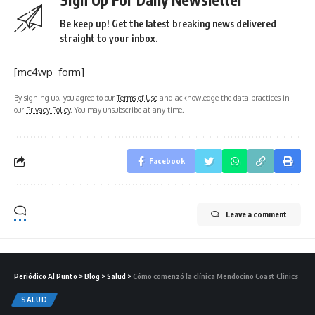
Be keep up! Get the latest breaking news delivered
straight to your inbox.
[mc4wp_form]
By signing up, you agree to our
Terms of Use
and acknowledge the data practices in
our
Privacy Policy
. You may unsubscribe at any time.
Facebook
Leave a comment
Periódico Al Punto
>
Blog
>
Salud
>
Cómo comenzó la clínica Mendocino Coast Clinics
SALUD