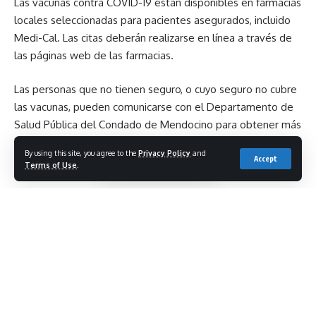
Las vacunas contra COVID-19 están disponibles en farmacias
locales seleccionadas para pacientes asegurados, incluido
Medi-Cal. Las citas deberán realizarse en línea a través de
las páginas web de las farmacias.
Las personas que no tienen seguro, o cuyo seguro no cubre
las vacunas, pueden comunicarse con el Departamento de
Salud Pública del Condado de Mendocino para obtener más
información, al (707) 472-2700, de lunes a jueves, de 8:00
By using this site, you agree to the
Privacy Policy
and
am a 5:00 pm.
Accept
Terms of Use
.
Las páginas de internet de las farmacias son:
Rite-Aid – https://www.riteaid.com/pharmacy/scheduler
Safeway – https://www.safeway.com/vaccinations/home
CVS – https://www.cvs.com/immunizations/covid-19-
vaccine