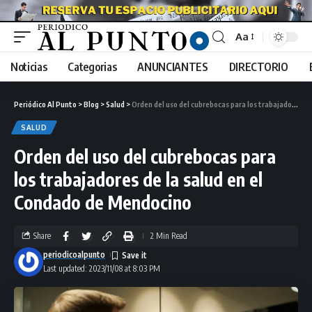
Aa
Noticias
Categorias
ANUNCIANTES
DIRECTORIO
Periódico Al Punto
>
Blog
>
Salud
>
Orden del uso del cubrebocas para los trabajadores de la salud en el Condado de Mendocino
SALUD
Orden del uso del cubrebocas para
los trabajadores de la salud en el
Condado de Mendocino
Share
2 Min Read
periodicoalpunto
Last updated: 2023/11/08 at 8:03 PM