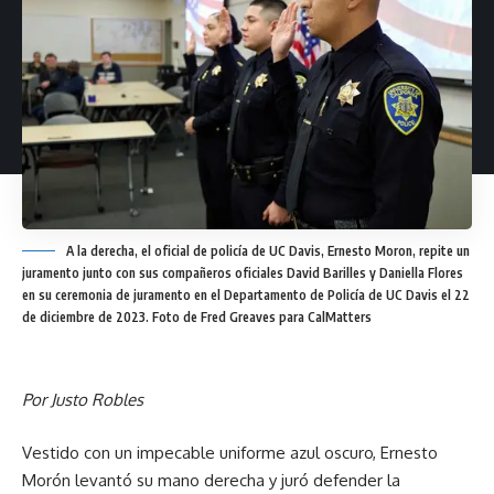
y luego una entrevista en el Consulado de su país de
origen. La pareja debe aportar pruebas de que su relación
es legítima. Además de un examen médico y una
verificación de antecedentes, el cónyuge inmigrante tiene
una entrevista consular, que suele ser breve y da como
resultado un sello de residencia permanente en su
pasaporte.
El proceso actualmente demora entre 12 y 18 meses,
A la derecha, el oficial de policía de UC Davis, Ernesto Moron, repite un
dependiendo del Consulado. La desventaja de esto serían
juramento junto con sus compañeros oficiales David Barilles y Daniella Flores
las demoras del gobierno que pueden causar que la pareja
en su ceremonia de juramento en el Departamento de Policía de UC Davis el 22
de diciembre de 2023. Foto de Fred Greaves para CalMatters
esté separada por largos períodos de tiempo,
especialmente si el ciudadano estadounidense necesita
vivir en los EE. UU. mientras avanza la petición.
Por Justo Robles
Opción 2: Ajuste de estatus a residencia permanente.
Vestido con un impecable uniforme azul oscuro, Ernesto
Morón levantó su mano derecha y juró defender la
La segunda opción sería solicitar un “ajuste de estatus” ante