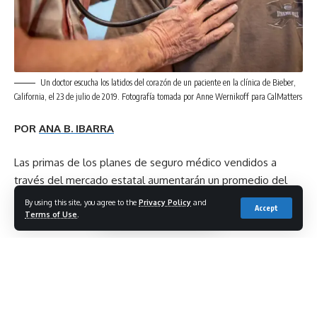
Un doctor escucha los latidos del corazón de un paciente en la clínica de Bieber,
California, el 23 de julio de 2019. Fotografía tomada por Anne Wernikoff para CalMatters
POR
ANA B. IBARRA
Las primas de los planes de seguro médico vendidos a
través del mercado estatal aumentarán un promedio del
6% el próximo año, anunciaron hoy los funcionarios de
By using this site, you agree to the
Privacy Policy
and
Accept
Covered California.
Terms of Use
.
Este aumento de tasas es el más grande que ha visto
California desde 2019. En los últimos tres años, las
aseguradoras mantuvieron los aumentos promedio por
debajo del 2%.