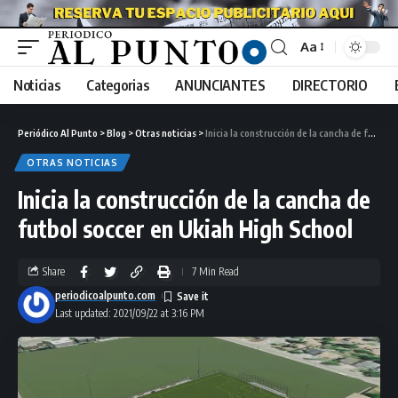
Aa
Noticias
Categorias
ANUNCIANTES
DIRECTORIO
Periódico Al Punto
>
Blog
>
Otras noticias
>
Inicia la construcción de la cancha de futbol soccer en Ukiah High School
OTRAS NOTICIAS
Inicia la construcción de la cancha de
futbol soccer en Ukiah High School
Share
7 Min Read
periodicoalpunto.com
Last updated: 2021/09/22 at 3:16 PM