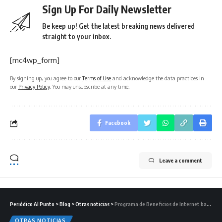
Sign Up For Daily Newsletter
Be keep up! Get the latest breaking news delivered
straight to your inbox.
[mc4wp_form]
By signing up, you agree to our
Terms of Use
and acknowledge the data practices in
our
Privacy Policy
. You may unsubscribe at any time.
Facebook
Leave a comment
Periódico Al Punto
>
Blog
>
Otras noticias
>
Programa de Beneficios de Internet banda ancha
OTRAS NOTICIAS