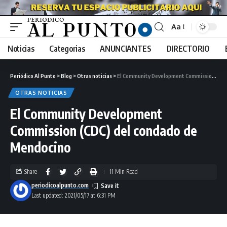
Aa
Noticias
Categorias
ANUNCIANTES
DIRECTORIO
Periódico Al Punto
>
Blog
>
Otras noticias
>
El Community Development Commission (CDC) del condado de Mendocino
OTRAS NOTICIAS
El Community Development
Commission (CDC) del condado de
Mendocino
Share
11 Min Read
periodicoalpunto.com
Last updated: 2021/05/17 at 6:31 PM