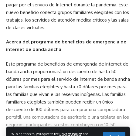
pagar por el servicio de Internet durante la pandemia. Este
nuevo beneficio conecta grupos familiares elegibles con los
trabajos, los servicios de atención médica críticos y las salas
de clases virtuales.
Acerca del programa de beneficios de emergencia de
internet de banda ancha
Este programa de beneficios de emergencia de internet de
banda ancha proporcionará un descuento de hasta 50
dólares por mes para el servicio de internet de banda ancha
para las familias elegibles y hasta 70 dólares por mes para
las familias que vivan e las reservas indígenas. Las familias
familiares elegibles también pueden recibir un único
descuento de 100 dólares para comprar una computadora
portátil, una computadora de escritorio o una tableta en los
negocios participantes si estos contribuyen con 10-50
dólares sobre el precio de la compra.
By using this site, you agree to the
Privacy Policy
and