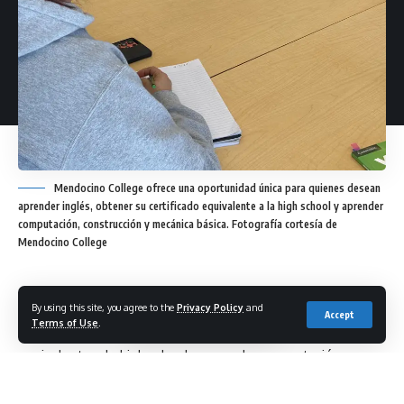
Mendocino College ofrece una oportunidad única para quienes desean
aprender inglés, obtener su certificado equivalente a la high school y aprender
computación, construcción y mecánica básica. Fotografía cortesía de
Mendocino College
By using this site, you agree to the
Privacy Policy
and
Mendocino College ofrece una oportunidad única para
Accept
Terms of Use
.
quienes desean aprender inglés, obtener su certificado
equivalente a la high school y aprender computación,
construcción y mecánica básica. Este tipo de clases sin
crédito está diseñado para estudiantes que buscan adquirir