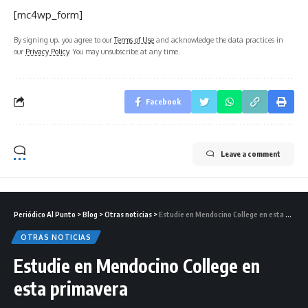
[mc4wp_form]
By signing up, you agree to our
Terms of Use
and acknowledge the data practices in
our
Privacy Policy
. You may unsubscribe at any time.
Facebook
Leave a comment
Periódico Al Punto
>
Blog
>
Otras noticias
>
Estudie en Mendocino College en esta primavera
OTRAS NOTICIAS
Estudie en Mendocino College en
esta primavera