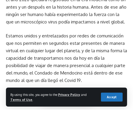
antes y un después en la historia humana. Antes de ese año
ningún ser humano había experimentado la fuerza con la
que un microscópico virus podía impactarnos a nivel global.
Estamos unidos y entrelazados por redes de comunicación
que nos permiten en segundos estar presentes de manera
virtual en cualquier lugar del planeta, y de la misma forma la
capacidad de transportarnos nos da hoy en día la
posibilidad de viajar de manera presencial a cualquier parte
del mundo, el Condado de Mendocino está dentro de ese
mundo al que un día llegó el Covid 19.
¿Cómo lo vivimos? ¿Qué reto represento? ¿La comunidad
By using this site, you agree to the
Privacy Policy
and
Accept
Terms of Use
.
latina estaba preparada?
Esta y otras preguntas tienen respuesta en el Documental:
Pandemia 2020 | Voces de Mendocino.