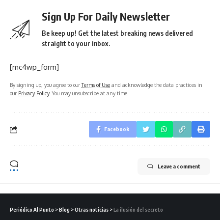
Sign Up For Daily Newsletter
Be keep up! Get the latest breaking news delivered
straight to your inbox.
[mc4wp_form]
By signing up, you agree to our
Terms of Use
and acknowledge the data practices in
our
Privacy Policy
. You may unsubscribe at any time.
Facebook
Leave a comment
Periódico Al Punto
>
Blog
>
Otras noticias
>
La ilusión del secreto