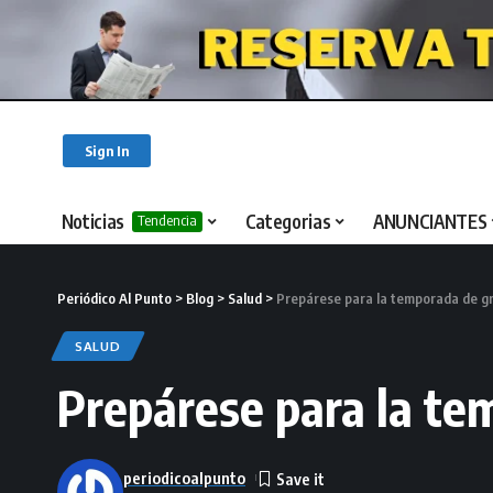
Sign In
Noticias
Categorias
ANUNCIANTES
Tendencia
Periódico Al Punto
>
Blog
>
Salud
>
Prepárese para la temporada de g
SALUD
Prepárese para la te
periodicoalpunto