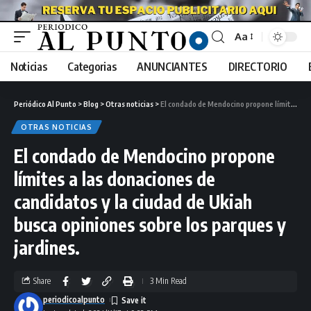
Aa
Noticias
Categorias
ANUNCIANTES
DIRECTORIO
Periódico Al Punto
>
Blog
>
Otras noticias
>
El condado de Mendocino propone límites a las donaciones de candidatos y la ciudad de Ukiah busca opiniones sobre los parques y jardines.
OTRAS NOTICIAS
El condado de Mendocino propone
límites a las donaciones de
candidatos y la ciudad de Ukiah
busca opiniones sobre los parques y
jardines.
Share
3 Min Read
periodicoalpunto