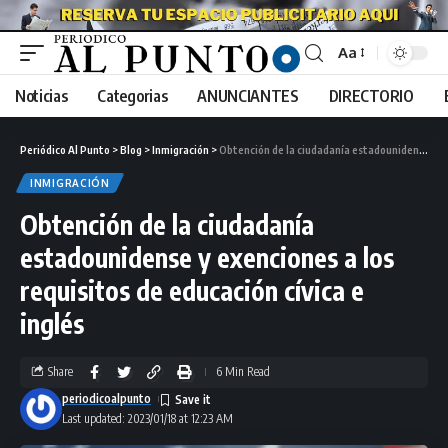
Aa
Noticias
Categorias
ANUNCIANTES
DIRECTORIO
Periódico Al Punto
>
Blog
>
Inmigración
>
Obtención de la ciudadanía estadounidense y exenciones a los requisitos de educación cívica e inglés
INMIGRACIÓN
Obtención de la ciudadanía
estadounidense y exenciones a los
requisitos de educación cívica e
inglés
Share
6 Min Read
periodicoalpunto
Last updated: 2023/01/18 at 12:23 AM