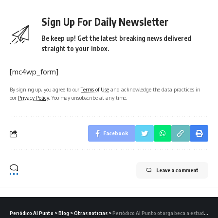
Sign Up For Daily Newsletter
Be keep up! Get the latest breaking news delivered
straight to your inbox.
[mc4wp_form]
By signing up, you agree to our
Terms of Use
and acknowledge the data practices in
our
Privacy Policy
. You may unsubscribe at any time.
Facebook
Leave a comment
Periódico Al Punto
>
Blog
>
Otras noticias
>
Periódico Al Punto otorga beca a estudiante de Ukiah High School