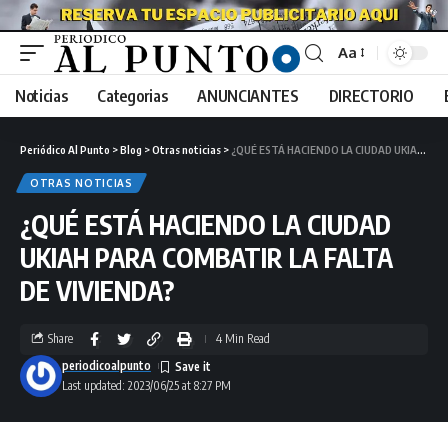
Aa
Noticias
Categorias
ANUNCIANTES
DIRECTORIO
Periódico Al Punto
>
Blog
>
Otras noticias
>
¿QUÉ ESTÁ HACIENDO LA CIUDAD UKIAH PARA COMBATIR LA FALTA DE VIVIENDA?
OTRAS NOTICIAS
¿QUÉ ESTÁ HACIENDO LA CIUDAD
UKIAH PARA COMBATIR LA FALTA
DE VIVIENDA?
Share
4 Min Read
periodicoalpunto
Last updated: 2023/06/25 at 8:27 PM