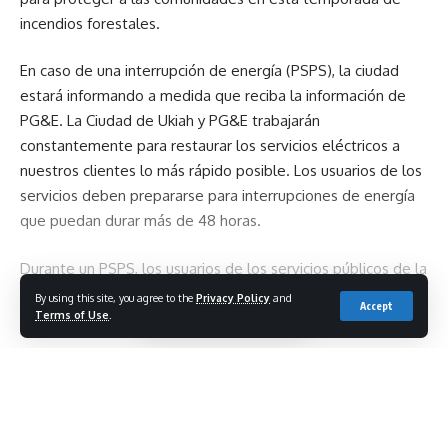
incendios forestales.
En caso de una interrupción de energía (PSPS), la ciudad
estará informando a medida que reciba la información de
PG&E. La Ciudad de Ukiah y PG&E trabajarán
constantemente para restaurar los servicios eléctricos a
nuestros clientes lo más rápido posible. Los usuarios de los
servicios deben prepararse para interrupciones de energía
que puedan durar más de 48 horas.
Durante un PSPS, los usuarios de los servicios públicos de la
Ciudad de Ukiah pueden llamar a la Línea de Información de
By using this site, you agree to the
Privacy Policy
and
Accept
Terms of Use
.
PSPS al (707) 463-6288, o consultar la página de Facebook
de la Ciudad en www.facebook.com/cityofukiah/ para
obtener información más actualizada.
Continue Reading
Se les sugiere a los residentes vivan en los límites de la
Ciudad de Ukiah que estén preparados en caso de un