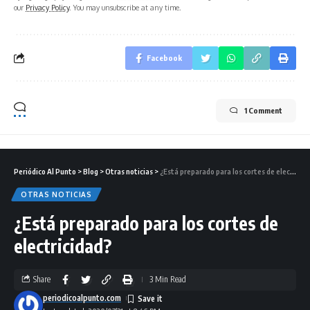
our
Privacy Policy
. You may unsubscribe at any time.
Facebook
1 Comment
Periódico Al Punto
>
Blog
>
Otras noticias
>
¿Está preparado para los cortes de electricidad?
OTRAS NOTICIAS
¿Está preparado para los cortes de
electricidad?
Share
3 Min Read
periodicoalpunto.com