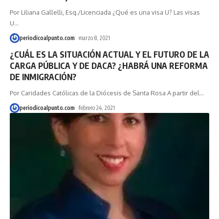
Por Liliana Gallelli, Esq./Licenciada ¿Qué es una visa U? Las visas
U
…
periodicoalpunto.com
marzo 8, 2021
¿CUÁL ES LA SITUACIÓN ACTUAL Y EL FUTURO DE LA
CARGA PÚBLICA Y DE DACA? ¿HABRÁ UNA REFORMA
DE INMIGRACIÓN?
Por Caridades Católicas de la Diócesis de Santa Rosa A partir del
…
periodicoalpunto.com
febrero 24, 2021