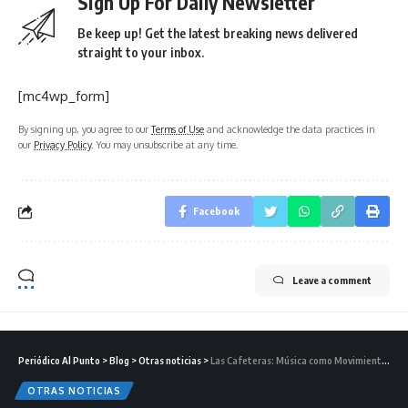
Sign Up For Daily Newsletter
Be keep up! Get the latest breaking news delivered
straight to your inbox.
[mc4wp_form]
By signing up, you agree to our
Terms of Use
and acknowledge the data practices in
our
Privacy Policy
. You may unsubscribe at any time.
Facebook
Leave a comment
Periódico Al Punto
>
Blog
>
Otras noticias
>
Las Cafeteras: Música como Movimiento, Medicina y Misión
OTRAS NOTICIAS