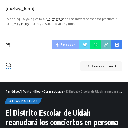
[mc4wp_form]
By signing up, you agree to our
Terms of Use
and acknowledge the data practices in
our
Privacy Policy
. You may unsubscribe at any time.
Facebook
Leave a comment
Periódico Al Punto
>
Blog
>
Otras noticias
>
El Distrito Escolar de Ukiah reanudará los conciertos en persona
OTRAS NOTICIAS
El Distrito Escolar de Ukiah
reanudará los conciertos en persona