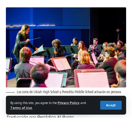
Los coros de Ukiah High School y Pomolita Middle School actuarán en persona
bajo la dirección del profesor de canto Joshua Small con la acompañante Janice Hawthorn
By using this site, you agree to the
Privacy Policy
and
Timm
Accept
Terms of Use
.
Traducción por Periódico Al Punto
Ukiah, CA – Después de casi dos años, el Departamento de