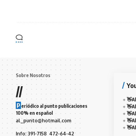
Sobre Nosotros
You
//
👋A
P
eriódico al punto publicaciones
👋Al
100% en español
👋Al
al_punto@hotmail.com
👋A
👋Al
Info: 391-7158 472-64-42