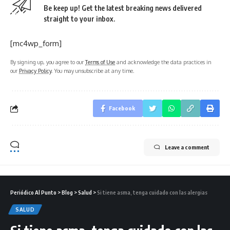
Be keep up! Get the latest breaking news delivered
straight to your inbox.
[mc4wp_form]
By signing up, you agree to our
Terms of Use
and acknowledge the data practices in
our
Privacy Policy
. You may unsubscribe at any time.
Facebook
Leave a comment
Periódico Al Punto
>
Blog
>
Salud
>
Si tiene asma, tenga cuidado con las alergias
SALUD