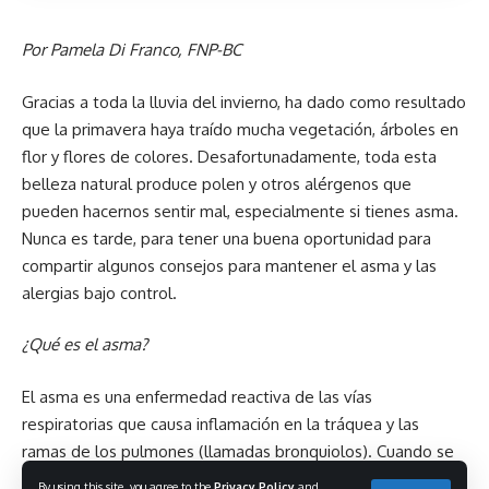
Por Pamela Di Franco, FNP-BC
Gracias a toda la lluvia del invierno, ha dado como resultado
que la primavera haya traído mucha vegetación, árboles en
flor y flores de colores. Desafortunadamente, toda esta
belleza natural produce polen y otros alérgenos que
pueden hacernos sentir mal, especialmente si tienes asma.
Nunca es tarde, para tener una buena oportunidad para
compartir algunos consejos para mantener el asma y las
alergias bajo control.
¿Qué es el asma?
El asma es una enfermedad reactiva de las vías
respiratorias que causa inflamación en la tráquea y las
ramas de los pulmones (llamadas bronquiolos). Cuando se
produce hinchazón, las vías respiratorias restringidas
By using this site, you agree to the
Privacy Policy
and