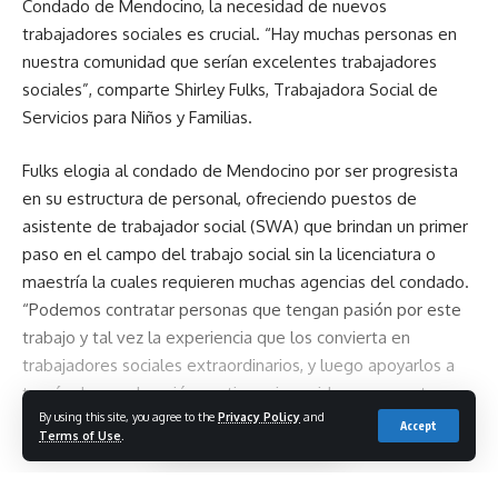
Condado de Mendocino, la necesidad de nuevos
trabajadores sociales es crucial. “Hay muchas personas en
nuestra comunidad que serían excelentes trabajadores
sociales”, comparte Shirley Fulks, Trabajadora Social de
Servicios para Niños y Familias.
Fulks elogia al condado de Mendocino por ser progresista
en su estructura de personal, ofreciendo puestos de
asistente de trabajador social (SWA) que brindan un primer
paso en el campo del trabajo social sin la licenciatura o
maestría la cuales requieren muchas agencias del condado.
“Podemos contratar personas que tengan pasión por este
trabajo y tal vez la experiencia que los convierta en
trabajadores sociales extraordinarios, y luego apoyarlos a
través de su educación continua si consideran que esta es
By using this site, you agree to the
Privacy Policy
and
su vocación”.
Accept
Terms of Use
.
El Programa de Título IVE del Centro de Educación en
Continue Reading