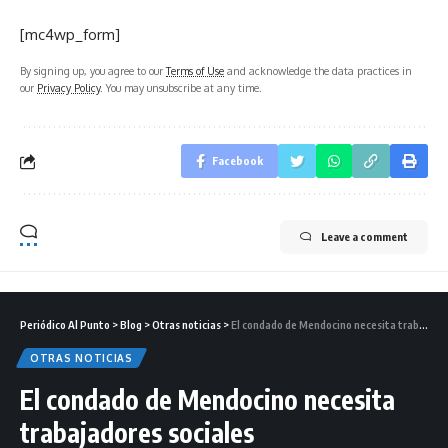
[mc4wp_form]
By signing up, you agree to our
Terms of Use
and acknowledge the data practices in
our
Privacy Policy
. You may unsubscribe at any time.
Facebook
Leave a comment
Periódico Al Punto
>
Blog
>
Otras noticias
>
El condado de Mendocino necesita trabajadores sociales
OTRAS NOTICIAS
El condado de Mendocino necesita
trabajadores sociales