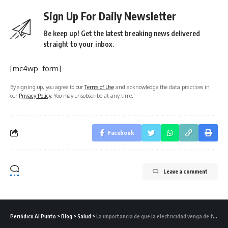
Sign Up For Daily Newsletter
Be keep up! Get the latest breaking news delivered
straight to your inbox.
[mc4wp_form]
By signing up, you agree to our
Terms of Use
and acknowledge the data practices in
our
Privacy Policy
. You may unsubscribe at any time.
Facebook
Leave a comment
Periódico Al Punto
>
Blog
>
Salud
>
La importancia de que la electricidad venga de fuentes de energía limpia y renovable