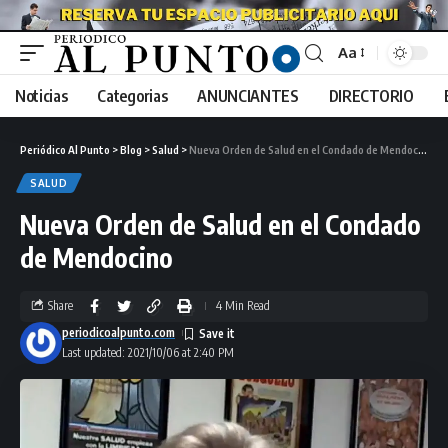
Aa
Noticias
Categorias
ANUNCIANTES
DIRECTORIO
Periódico Al Punto
>
Blog
>
Salud
>
Nueva Orden de Salud en el Condado de Mendocino
SALUD
Nueva Orden de Salud en el Condado
de Mendocino
Share
4 Min Read
periodicoalpunto.com
Last updated: 2021/10/06 at 2:40 PM