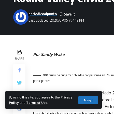
periodicoalpunto
Last updated: 2020/07/05 at 4:12 PM
Por Sandy Wake
SHARE
200 tsuru de origami doblados por personas en Round 
participantes.
Las personas en Round Valley han doblado 200
By using this site, you agree to the
Privacy
Casa Blanca junto con una demanda sobre l
Accept
Policy
and
Terms of Use
.
solicitan asilo y todos los inmigrantes. En 
han doblado tsuru durante los eventos celebr