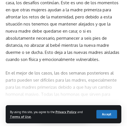
casa, los desafíos continúan. Este es uno de los momentos
en que otras mujeres ayudan a la madre primeriza para
afrontar los retos de la maternidad, pero debido a esta
situación nos tenemos que mantener alejados y que la
nueva madre debe quedarse en casa; o si es
absolutamente necesario, permanecer a seis pies de
distancia, no abrazar al bebé mientras la nueva madre
duerme o se ducha. Esto deja a las nuevas madres aisladas
cuando son física y emocionalmente vulnerables.
En el mejor de los casos, las dos semanas posteriores al
parto pueden ser difíciles para las madres, especialmente
para las madres primerizas debido a que hay un cambio
hormonal masivo. Todas las hormonas que sirven para
sentirse bien del embarazo se han ido, y las nuevas madres
se quedan con la fatiga y la preocupación que conlleva
By using this site, you agree to the
Privacy Policy
and
Continue Reading
Accept
tener un recién nacido. Esto a menudo se conoce como la
Terms of Use
.
tristeza del bebé. Las madres lloran fácilmente. Se sienten