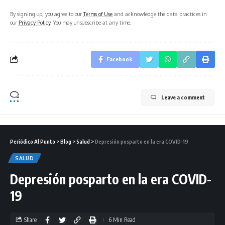
By signing up, you agree to our
Terms of Use
and acknowledge the data practices in
our
Privacy Policy
. You may unsubscribe at any time.
Facebook
Leave a comment
Periódico Al Punto
>
Blog
>
Salud
>
Depresión posparto en la era COVID-19
SALUD
Depresión posparto en la era COVID-
19
Share
6 Min Read